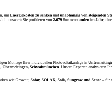
en, um
Energiekosten zu senken
und
unabhängig von steigenden St
s lohnenswert: Sie profitieren von
2.679 Sonnenstunden im Jahr
, ein
rtigen Montage Ihrer individuellen Photovoltaikanlage in
Untermeitinge
ech, Obermeitingen, Schwabmünchen
. Unsere Experten analysieren Ih
arken wie Growatt,
Sofar, SOLAX, Solis, Sungrow und Senec
– für 