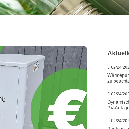
Aktuell
02/24/20
Wärmepump
zu beacht
02/24/20
Dynamische
PV-Anlag
02/24/20
Photovolta