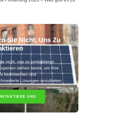
n Sie Nicht, Uns Zu
ktieren
ie nicht, uns zu kontaktieren.
xperten stehen bereit, um Ihre
zu beantworten und
hneiderte Lösungen anzubieten.
ONTAKTIERE UNS