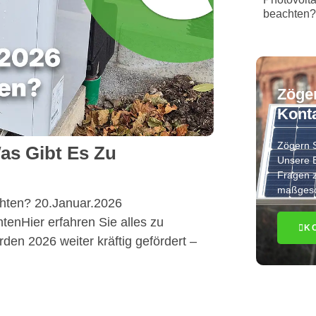
beachten?
Zöger
Konta
Zögern S
s Gibt Es Zu
Unsere E
Fragen 
maßgesc
hten? 20.Januar.2026
enHier erfahren Sie alles zu
K
 2026 weiter kräftig gefördert –